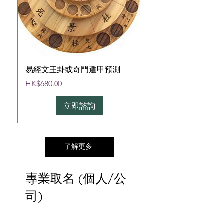
易經文王卦或奇門遁甲預測
價格
HK$680.00
立即諮詢
了解更多
專業取名 (個人/公
司)