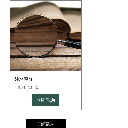
姓名評分
專業取名(人名或公司
價格
價格
HK$1,200.00
HK$4,800.00
立即諮詢
了解更多