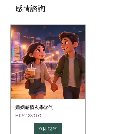
感情諮詢
婚姻感情玄學諮詢
合盤 (與伴侶或合夥
價格
價格
HK$2,280.00
HK$880.00
立即諮詢