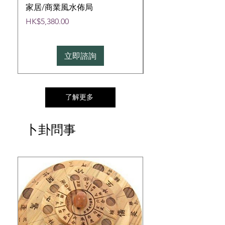
家居/商業風水佈局
工作間風水佈局
價格
價格
HK$5,380.00
HK$5,380.00
立即諮詢
了解更多
卜卦問事