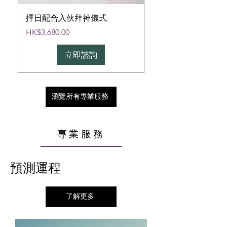
擇日配合入伙拜神儀式
價格
HK$3,680.00
立即諮詢
瀏覽所有專業服務
專業服務
預測運程
了解更多