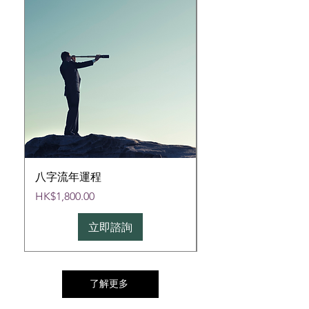
八字流年運程
八字預測十年 - 小批
價格
價格
HK$1,800.00
HK$3,180.00
立即諮詢
了解更多