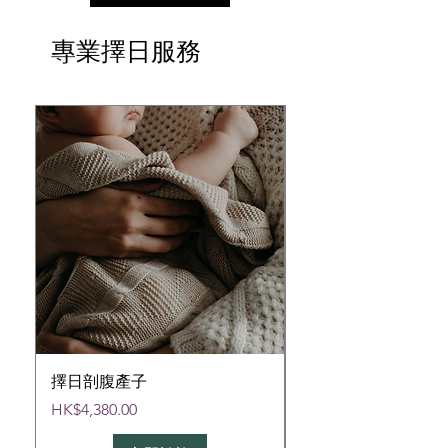
專業擇日服務
擇日剖腹產子
擇日入伙或開張
價格
價格
HK$4,380.00
HK$880.00