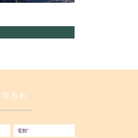
八字預測十年 - 小批
價格
HK$3,180.00
立即預約