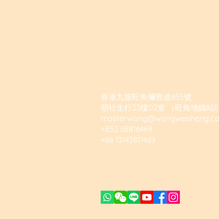
香港九龍旺角彌敦道655號
胡社生行23樓02室 （旺角地鐵站E
masterwong@wongweisheng.c
+852 68816469
+86 13143811469