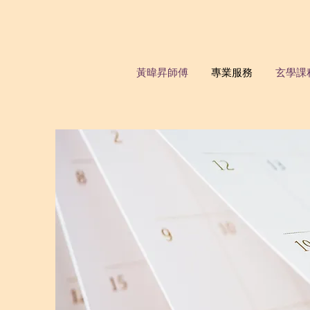
黃暐昇師傅
專業服務
玄學課