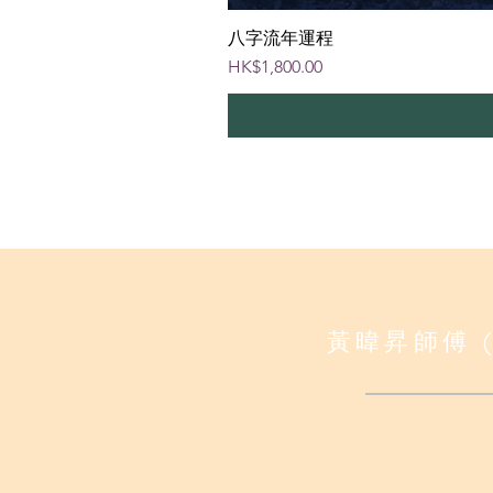
八字流年運程
價格
HK$1,800.00
黃暐昇師傅 (