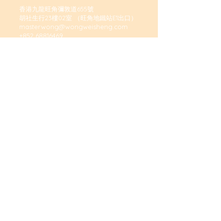
香港九龍旺角彌敦道655號
胡社生行23樓02室 （旺角地鐵站E1出口）
masterwong@wongweisheng.com
+852 68816469
+86 13143811469
立即預約