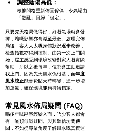
調整陰陽高低：
根據間格重新佈置傢俱，令氣場由
「散亂」回歸「穩定」。
只要先天格局做得好，好嘅氣場就會發
揮，壞嘅影響亦會減至最低。處理完佈
局後，客人太太嘅身體狀況逐步改善，
檢查指數亦得到控制。由第一次上門開
始，屋主感受到環境改變對家人嘅實際
幫助，所以之後每年，佢都會主動邀請
我上門。因為先天風水係根基，而
年度
風水校正
能更緊貼天時轉變，進一步增
加運氣，確保環境能夠持續穩定。
常見風水佈局疑問 (FAQ)
喺多年嘅勘察經驗入面，唔少客人都會
有一啲類似嘅疑問。與其聽信坊間傳
聞，不如從專業角度了解風水嘅真實運