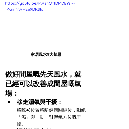
https://youtu.be/kWshQf1DMDE?si=-
fKamNWH2e9DKSIq
家居風水9大禁忌
做好間屋嘅先天風水，就
已經可以改善成間屋嘅氣
場：
移走濕氣與干擾：
將晾衫位置移離健康關鍵位，斷絕
「濕」與「動」對聚氣方位嘅干
擾。