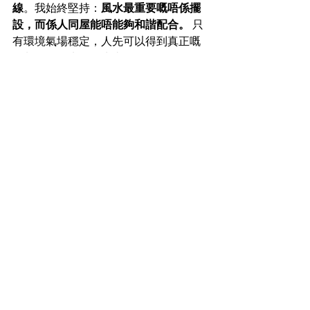
線
。我始終堅持：
風水最重要嘅唔係擺
設，而係人同屋能唔能夠和諧配合。
 只
有環境氣場穩定，人先可以得到真正嘅
滋養，呢個先係風水真正要處理嘅問
題。
「你間屋，究竟係養人，定係耗
人？」
風水佈局唔應該係一件隨機嘅擺設，而
係一套嚴謹嘅空間物理治療。如果你正
在考慮家居風水、求子風水、婚姻感情
或事業佈局，建議先了解師傅的處理方
法，而不只是比較收費。真正值得安排
的風水佈局，應該讓你明白問題核心，
以及下一步可以怎樣配合。
Whatsapp 聯絡昇Sir