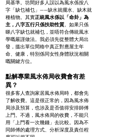
局基準。坊間好多人誤以為風水係按八
字「缺乜補乜」——缺水就擺水、缺木就
種植物。其實
正統風水係以「命卦」為
主，八字五行只係扶助性質
。如果只係
睇八字缺乜就補乜，並唔符合傳統風水
學嘅嚴謹做法。我必須先從整體大局出
發，搵出單位間格中真正對應屋主年
命、健康，特別係同女性身體狀況相關
嘅關鍵方位。
點解專業風水佈局收費會有差
異？
很多客人查詢家居風水佈局時，都會先
了解收費。這是很正常的，因為風水佈
局涉及預算，也涉及是否值得安排師傅
上門。不過，風水佈局的收費，不能只
用「上門看一次幾錢」去比較。因為不
同師傅的處理方式、分析深度及責任程