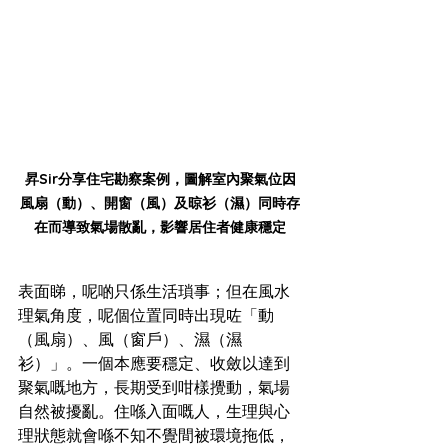
昇Sir分享住宅勘察案例，圖解室內聚氣位因
風扇（動）、開窗（風）及晾衫（濕）同時存
在而導致氣場散亂，影響居住者健康穩定
表面睇，呢啲只係生活瑣事；但在風水
理氣角度，呢個位置同時出現咗「動
（風扇）、風（窗戶）、濕（濕
衫）」。一個本應要穩定、收斂以達到
聚氣嘅地方，長期受到咁樣攪動，氣場
自然被擾亂。住喺入面嘅人，生理與心
理狀態就會喺不知不覺間被環境拖低，