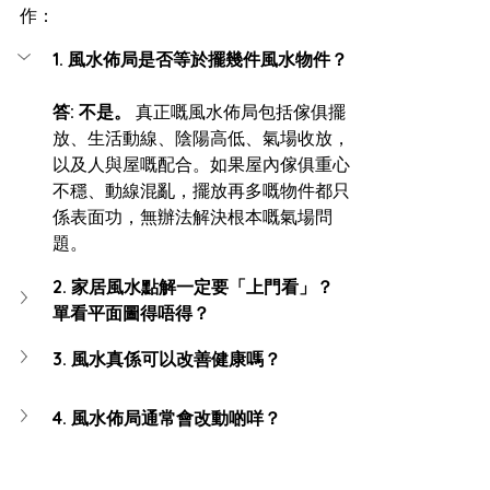
作：
1. 風水佈局是否等於擺幾件風水物件？
答: 不是。
 真正嘅風水佈局包括傢俱擺
放、生活動線、陰陽高低、氣場收放，
以及人與屋嘅配合。如果屋內傢俱重心
不穩、動線混亂，擺放再多嘅物件都只
係表面功，無辦法解決根本嘅氣場問
題。
2. 家居風水點解一定要「上門看」？
單看平面圖得唔得？
3. 風水真係可以改善健康嗎？
4. 風水佈局通常會改動啲咩？