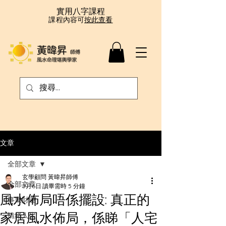
實用八字課程
課程內容可
按此查看
文章
全部文章
玄學顧問 黃暐昇師傅
全部文章
5月6日
讀畢需時 5 分鐘
風水佈局唔係擺設: 真正的
事業財運
家居風水佈局，係睇「人宅
情緒人生