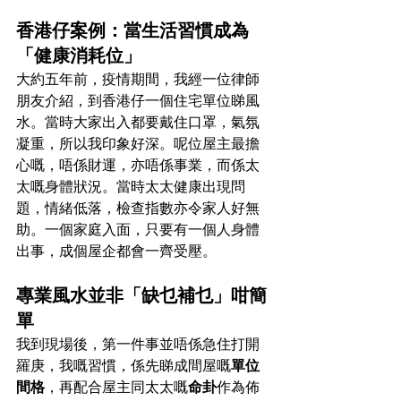
香港仔案例：當生活習慣成為
「健康消耗位」
大約五年前，疫情期間，我經一位律師
朋友介紹，到香港仔一個住宅單位睇風
水。當時大家出入都要戴住口罩，氣氛
凝重，所以我印象好深。呢位屋主最擔
心嘅，唔係財運，亦唔係事業，而係太
太嘅身體狀況。當時太太健康出現問
題，情緒低落，檢查指數亦令家人好無
助。一個家庭入面，只要有一個人身體
出事，成個屋企都會一齊受壓。
專業風水並非「缺乜補乜」咁簡
單
我到現場後，第一件事並唔係急住打開
羅庚，我嘅習慣，係先睇成間屋嘅
單位
間格
，再配合屋主同太太嘅
命卦
作為佈