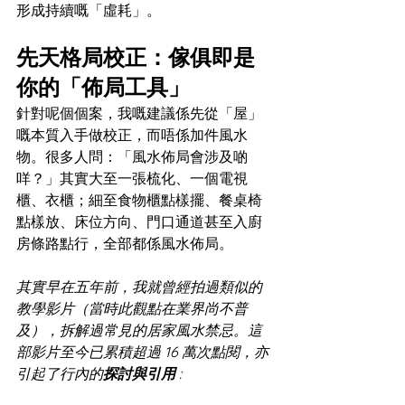
形成持續嘅「虛耗」。
先天格局校正：傢俱即是
你的「佈局工具」
針對呢個個案，我嘅建議係先從「屋」
嘅本質入手做校正，而唔係加件風水
物。很多人問：「風水佈局會涉及啲
咩？」其實大至一張梳化、一個電視
櫃、衣櫃；細至食物櫃點樣擺、餐桌椅
點樣放、床位方向、門口通道甚至入廚
房條路點行，全部都係風水佈局。
其實早在五年前，我就曾經拍過類似的
教學影片（當時此觀點在業界尚不普
及），拆解過常見的居家風水禁忌。這
部影片至今已累積超過 16 萬次點閱，亦
引起了行內的
探討與引用
 : 