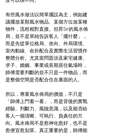
度可以很不同。
有些風水做法以簡單擺設為主，例如建
議擺放某類風水物品、某個方位放某種
物件，流程相對直接。但昇Sir的風水佈
局，並不是單純告訴客人「擺什麼」，
而是先從單位格局、坐向、外局環境、
室內動線、命卦配合及實際生活習慣作
整體分析。尤其當問題涉及家宅健康、
求子、婚姻、事業或長期居住氣場時，
師傅需要判斷的並不只是一件物品，而
是整個空間是否配合住在裏面的人。
所以，專業風水佈局的價值，不只是
「師傅上門看一看」，而是背後的實戰
經驗、判斷力、風險意識，以及能否給
客人一個清晰、可執行、負責任的方
向。風水佈局不是愈神化愈好，也不是
愈便宜愈划算。真正重要的是，師傅能