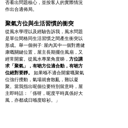
否看出問題核心，並按客人的實際情況
作出合適佈局。
聚氣方位與生活習慣的衝突
從風水學理以及經驗告訴我，風水問題
是單位間格同生活習慣之間產生衝突以
形成。舉一個例子: 屋內其中一個對應健
康嘅關鍵位置，屋主長期擺住風扇，又
經常開窗。從風水專業角度睇，
方位講
求「聚氣」，有啲方位適合動，有啲方
位絕對要靜。
 如果喺不適合開窗嘅聚氣
位強行攪動，氣場就會散亂，難以凝
聚。當我指出呢個位要特別留意時，屋
主即時話：「係呀，呢度平時真係好大
風，亦都成日喺度晾衫。」