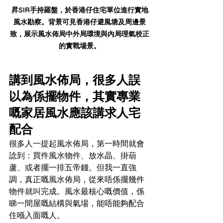
昇SIR手持羅盤，於香港仔住宅單位進行實地
風水勘察。背景可見香港仔避風塘及周邊景
致，展示風水佈局中外局環境與內局理氣校正
的實戰場景。
講到風水佈局，很多人誤
以為係擺物件，其實專業
嘅家居風水應該講求人宅
配合
很多人一提起風水佈局，第一時間就會
諗到：買件風水物件、放水晶、掛葫
蘆、或者擺一排五帝錢。但我一直強
調，真正嘅風水佈局，從來唔係擺幾件
物件就叫完成。風水最核心嘅價值，係
睇一間屋嘅結構與氣場，能唔能夠配合
住喺入面嘅人。