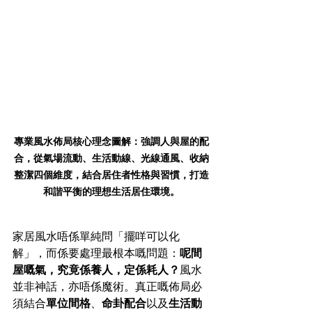
專業風水佈局核心理念圖解：強調人與屋的配
合，從氣場流動、生活動線、光線通風、收納
整潔四個維度，結合居住者性格與習慣，打造
和諧平衡的理想生活居住環境。
家居風水唔係單純問「擺咩可以化
解」，而係要處理最根本嘅問題：
呢間
屋嘅氣，究竟係養人，定係耗人？
風水
並非神話，亦唔係魔術。真正嘅佈局必
須結合
單位間格
、
命卦配合
以及
生活動