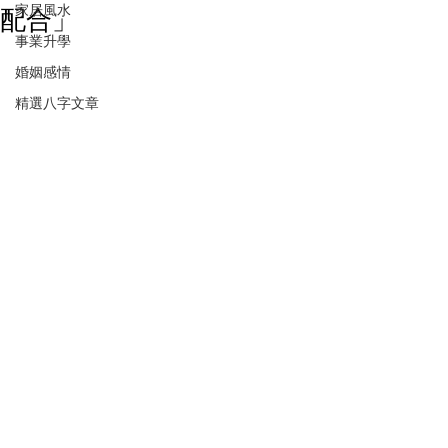
家居風水
配合」
事業升學
婚姻感情
精選八字文章