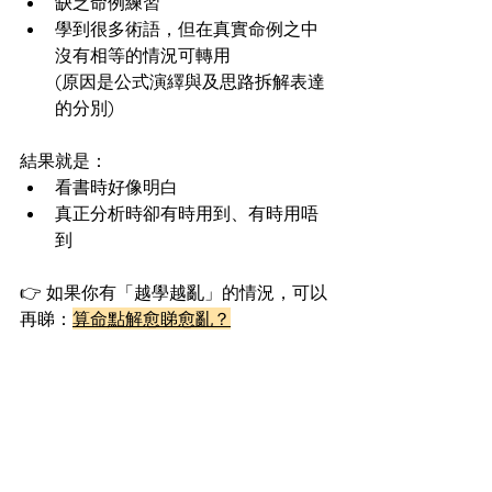
缺乏命例練習
學到很多術語，但在真實命例之中
沒有相等的情況可轉用
(原因是公式演繹與及思路拆解表達
的分別)
結果就是：
看書時好像明白
真正分析時卻有時用到、有時用唔
到
👉 如果你有「越學越亂」的情況，可以
再睇：
算命點解愈睇愈亂？