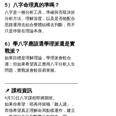
5）八字命理真的準嗎？
八字是一種分析工具，準確與否取決於
分析方法、理解深度，以及是否能配合
思路運用去結合整體結構去判斷，而不
只是停留在理論本身。
6）學八字應該選學理派還是實
戰派？
如果目標是理解理論，學理派會較合
適；但如果希望真正應用八字分析人生
問題，實戰派會較容易掌握。
📌 課程資訊
4月30日八字課程即將開班。
如果你希望：唔再停留喺「聽人講」，
而係希望真正理解命局點樣運作
，
建立