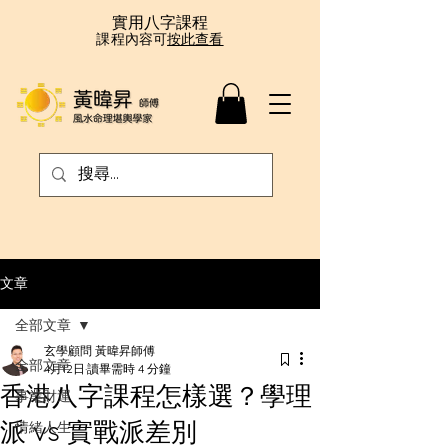
實用八字課程
課程內容可
按此查看
文章
全部文章
玄學顧問 黃暐昇師傅
全部文章
4月12日
讀畢需時 4 分鐘
香港八字課程怎樣選？學理
事業財運
派 vs 實戰派差別
情緒人生