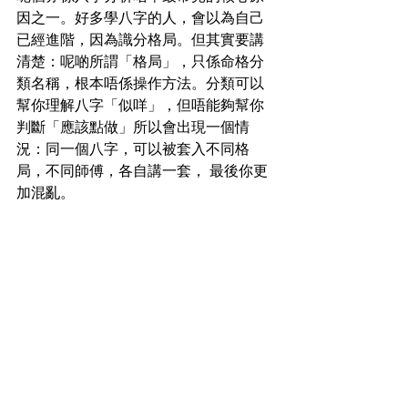
因之一。好多學八字的人，會以為自己
已經進階，因為識分格局。但其實要講
清楚：呢啲所謂「格局」，只係命格分
類名稱
，
根本唔係操作方法。分類可以
幫你理解八字「似咩」，但唔能夠幫你
判斷「應該點做」所以會出現一個情
況：同一個八字，可以被套入不同格
局，不同師傅，各自講一套， 最後你更
加混亂。