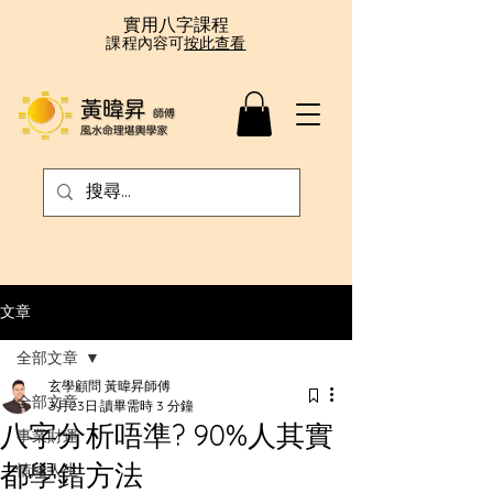
實用八字課程
課程內容可
按此查看
文章
全部文章
玄學顧問 黃暐昇師傅
全部文章
3月23日
讀畢需時 3 分鐘
八字分析唔準? 90%人其實
事業財運
都學錯方法
情緒人生