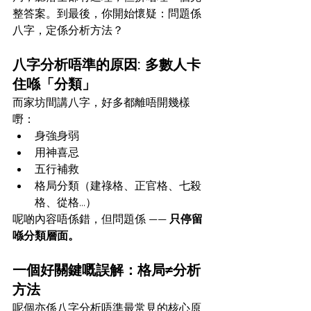
整答案。到最後，你開始懷疑：問題係
八字，定係分析方法？
八字分析唔準的原因: 多數人卡
住喺「分類」
而家坊間講八字，好多都離唔開幾樣
嘢：
身強身弱
用神喜忌
五行補救
格局分類（建祿格、正官格、七殺
格、從格…）
呢啲內容唔係錯，但問題係 —— 
只停留
喺分類層面。
一個好關鍵嘅誤解：格局≠分析
方法
呢個亦係八字分析唔準最常見的核心原