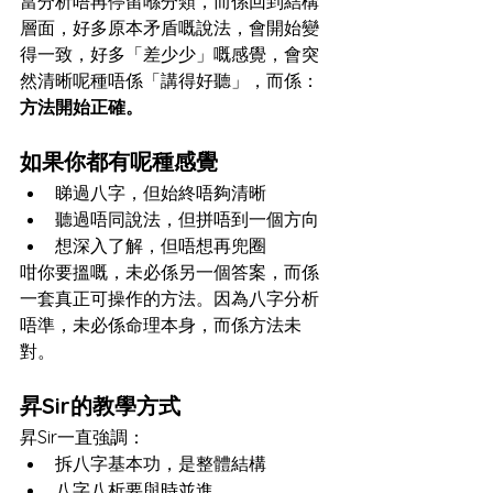
當分析唔再停留喺分類，而係回到結構
層面，好多原本矛盾嘅說法，會開始變
得一致，好多「差少少」嘅感覺，會突
然清晰呢種唔係「講得好聽」，而係：
方法開始正確。
如果你都有呢種感覺
睇過八字，但始終唔夠清晰
聽過唔同說法，但拼唔到一個方向
想深入了解，但唔想再兜圈
咁你要搵嘅，未必係另一個答案，而係
一套真正可操作的方法。因為八字分析
唔準，未必係命理本身，而係方法未
對。
昇Sir的教學方式
昇Sir一直強調：
拆八字基本功，是整體結構
八字八析要與時並進