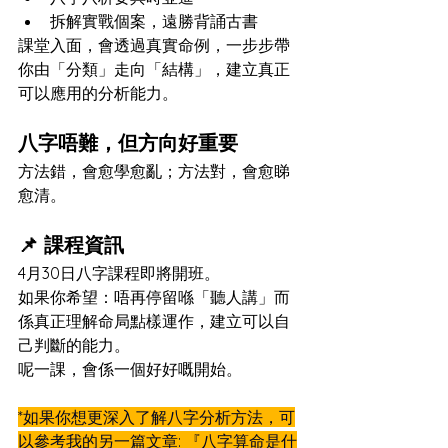
拆解實戰個案，遠勝背誦古書
課堂入面，會透過真實命例，一步步帶
你由「分類」走向「結構」，建立真正
可以應用的分析能力。
八字唔難，但方向好重要
方法錯，會愈學愈亂；方法對，會愈睇
愈清。
📌 課程資訊
4月30日八字課程即將開班。
如果你希望：唔再停留喺「聽人講」而
係真正理解命局點樣運作，建立可以自
己判斷的能力。
呢一課，會係一個好好嘅開始。
*如果你想更深入了解八字分析方法，可
以參考我的另一篇文章: 
『八字算命是什