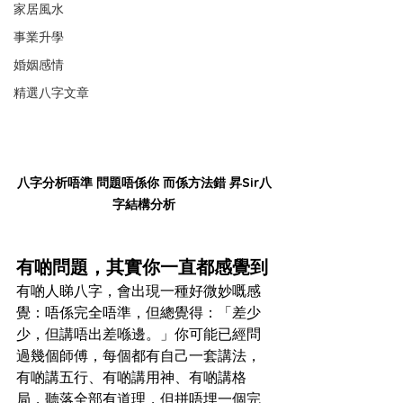
家居風水
事業升學
婚姻感情
精選八字文章
八字分析唔準 問題唔係你 而係方法錯 昇Sir八
字結構分析
有啲問題，其實你一直都感覺到
有啲人睇八字，會出現一種好微妙嘅感
覺：唔係完全唔準，但總覺得：「差少
少，但講唔出差喺邊。」你可能已經問
過幾個師傅，每個都有自己一套講法，
有啲講五行、有啲講用神、有啲講格
局，聽落全部有道理，但拼唔埋一個完