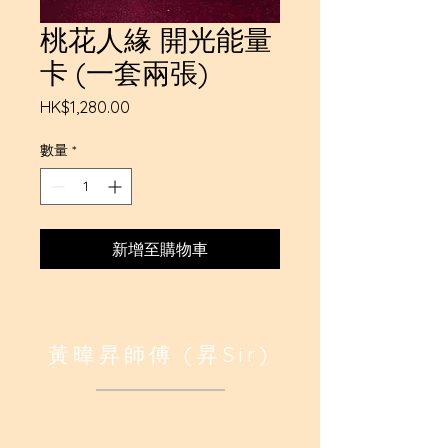
桃花人緣 開光能量
卡 (一套兩張)
價
HK$1,280.00
格
數量
*
新增至購物車
黃暐昇師傅 (昇Sir)