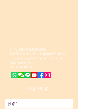
香港九龍旺角彌敦道655號
胡社生行23樓02室 （旺角地鐵站E1出口）
masterwong@wongweisheng.com
+852 68816469
+86 13143811469
立即預約