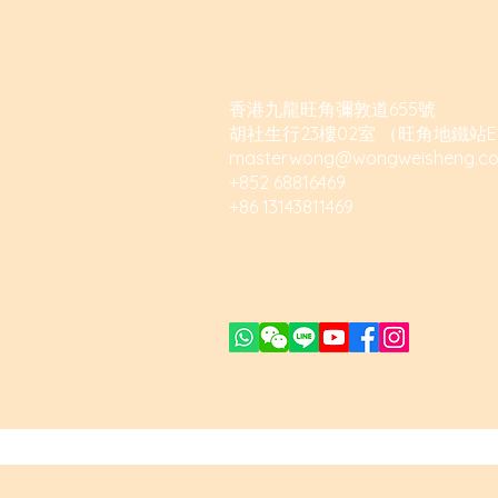
香港九龍旺角彌敦道655號
胡社生行23樓02室 （旺角地鐵站E
masterwong@wongweisheng.c
+852 68816469
+86 13143811469