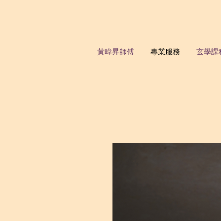
黃暐昇師傅
專業服務
玄學課