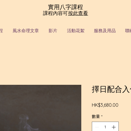
實用八字課程
課程內容可
按此查看
程
風水命理文章
影片
活動花絮
服務及用品
聯
擇日配合入
價
HK$3,680.00
格
數量
*