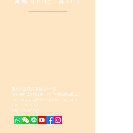
黃暐昇師傅 (昇Sir)
香港九龍旺角彌敦道655號
胡社生行23樓02室 （旺角地鐵站E1出口）
masterwong@wongweisheng.com
+852 68816469
+86 13143811469