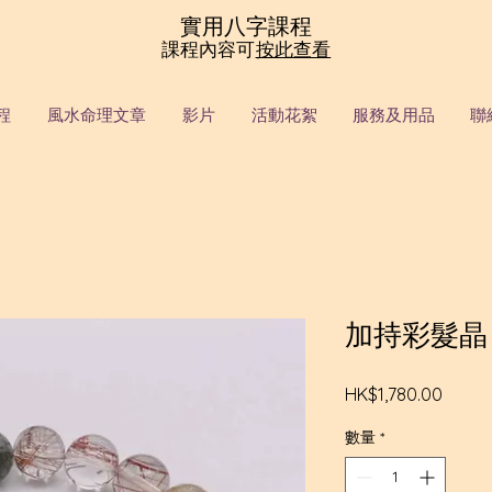
實用八字課程
課程內容可
按此查看
程
風水命理文章
影片
活動花絮
服務及用品
聯
加持彩髮晶 
價
HK$1,780.00
格
數量
*