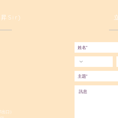
昇Sir)
1出口）
om