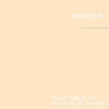
黃暐昇師傅 (
香港九龍旺角彌敦道655號
胡社生行23樓02室 （旺角地鐵站E
masterwong@wongweisheng.c