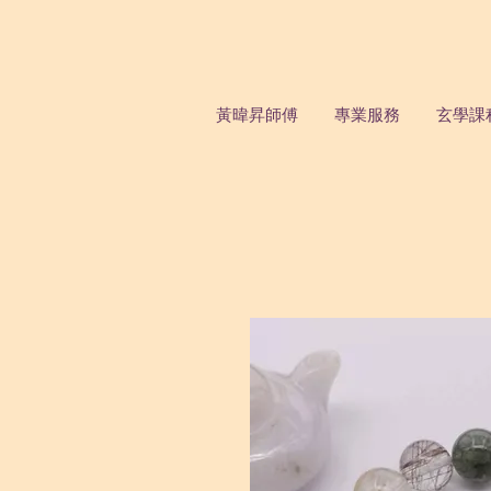
黃暐昇師傅
專業服務
玄學課