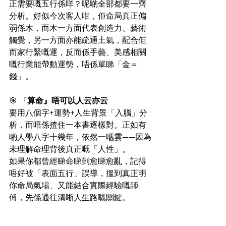
正需要嘅五行係咩？呢啲全部都要一齊
分析。好似今次客人咁，佢命局真正偏
弱係木，而木一方面代表創造力、藝術
觸覺，另一方面亦能疏通土氣，配合佢
而家行緊嘅運，反而係手藝、美感相關
嘅行業能帶動運勢，唔係單睇「金＝
錢」。
🎯 『
算命』唔可以人云亦云
要用八個字+運勢+人生背景「入腦」分
析，而唔係揸住一本書逐樣對。正如有
啲人學八字十幾年，依然一嚿雲——因為
未理解命理背後真正嘅「人性」。
如果你都曾經睇命睇到愈睇愈亂，記得
唔好被「表面五行」誤導，搵到真正明
你命局氣場、又能結合實際經驗嘅師
傅，先係通往清晰人生路嘅關鍵。