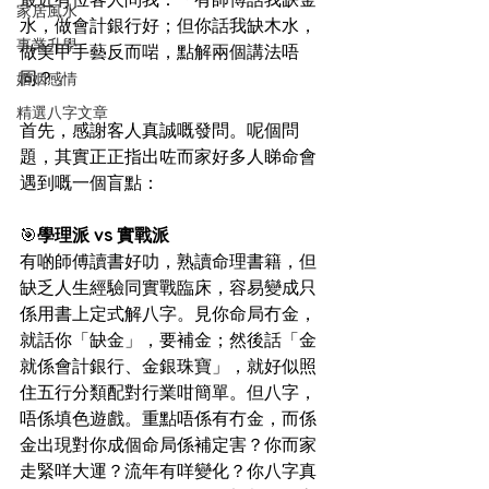
家居風水
水，做會計銀行好；但你話我缺木水，
事業升學
做美甲手藝反而啱，點解兩個講法唔
同？」
婚姻感情
精選八字文章
首先，感謝客人真誠嘅發問。呢個問
題，其實正正指出咗而家好多人睇命會
遇到嘅一個盲點：
🎯
學理派 vs 實戰派
有啲師傅讀書好叻，熟讀命理書籍，但
缺乏人生經驗同實戰臨床，容易變成只
係用書上定式解八字。見你命局冇金，
就話你「缺金」，要補金；然後話「金
就係會計銀行、金銀珠寶」，就好似照
住五行分類配對行業咁簡單。但八字，
唔係填色遊戲。重點唔係有冇金，而係
金出現對你成個命局係補定害？你而家
走緊咩大運？流年有咩變化？你八字真