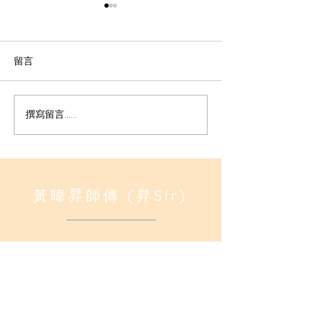
留言
撰寫留言......
八字算命是什麼? 初學者必
八字命理入門指
懂的命理基本概念 (很多人
它是初學者最理
其實一直理解錯)
工具？
黃暐昇師傅 (昇Sir)