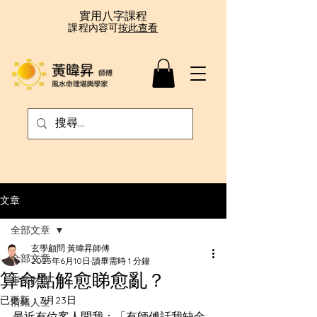
實用八字課程
課程內容可
按此查看
文章
全部文章
玄學顧問 黃暐昇師傅
全部文章
2025年6月10日
讀畢需時 1 分鐘
算命點解愈睇愈亂？
事業財運
已更新：
3月23日
情緒人生
最近有位客人問我：「有師傅話我缺金